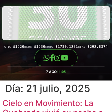
$1520
$1530
$1730.1231
$292.8374
OFIC
BLUE
EURO
REAL
7 AGO
11:05
Día:
21 julio, 2025
Cielo en Movimiento: La