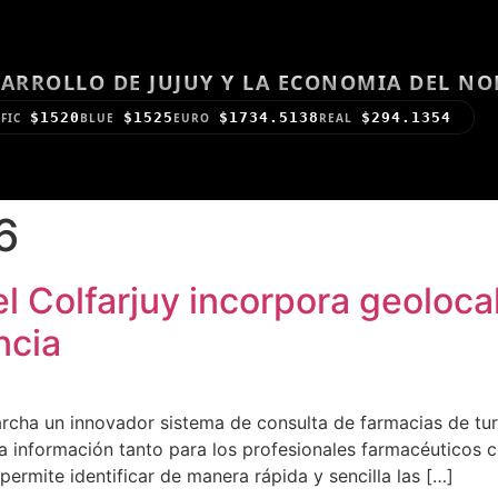
ARROLLO DE JUJUY Y LA ECONOMIA DEL N
$1520
$1525
$1734.5138
$294.1354
FIC
BLUE
EURO
REAL
6
l Colfarjuy incorpora geoloca
ncia
rcha un innovador sistema de consulta de farmacias de tur
 la información tanto para los profesionales farmacéuticos 
ermite identificar de manera rápida y sencilla las […]