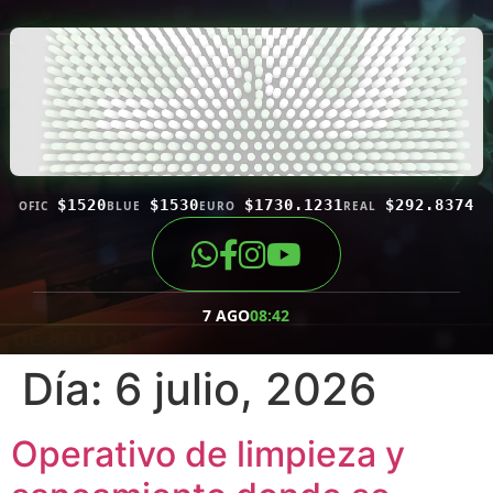
$1520
$1530
$1730.1231
$292.8374
OFIC
BLUE
EURO
REAL
7 AGO
08:42
Día:
6 julio, 2026
Operativo de limpieza y