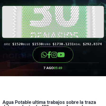
$1520
$1530
$1730.1231
$292.8374
OFIC
BLUE
EURO
REAL
7 AGO
05:49
Agua Potable ultima trabajos sobre la traza