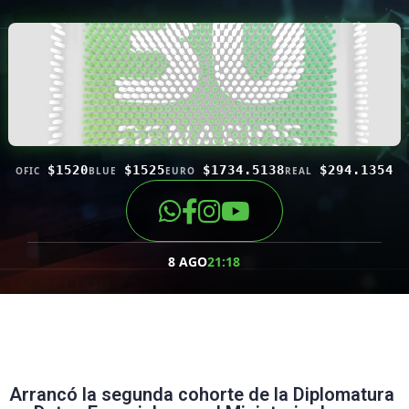
$1520
$1525
$1734.5138
$294.1354
OFIC
BLUE
EURO
REAL
8 AGO
21:18
Arrancó la segunda cohorte de la Diplomatura