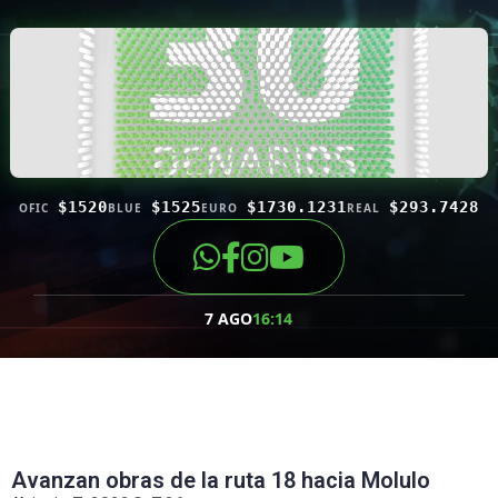
$1520
$1525
$1730.1231
$293.7428
OFIC
BLUE
EURO
REAL
7 AGO
16:14
Avanzan obras de la ruta 18 hacia Molulo