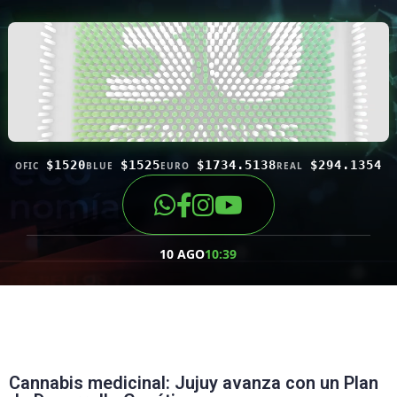
$1520
$1525
$1734.5138
$294.1354
OFIC
BLUE
EURO
REAL
10 AGO
10:39
Cannabis medicinal: Jujuy avanza con un Plan