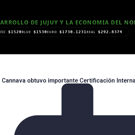
ARROLLO DE JUJUY Y LA ECONOMIA DEL N
$1520
$1530
$1730.1231
$292.8374
FIC
BLUE
EURO
REAL
Cannava obtuvo importante Certificación Intern