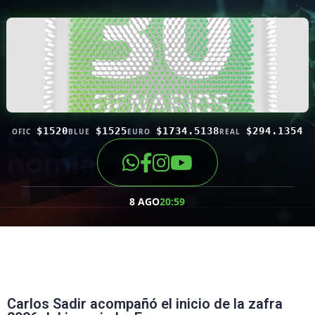
$1520
$1525
$1734.5138
$294.1354
OFIC
BLUE
EURO
REAL
8 AGO
20:59
Carlos Sadir acompañó el inicio de la zafra