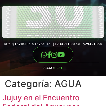
$1520
$1525
$1734.5138
$294.1354
OFIC
BLUE
EURO
REAL
8 AGO
13:31
Categoría:
AGUA
Jujuy en el Encuentro