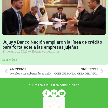
Jujuy y Banco Nación ampliaron la línea de crédito
para fortalecer a las empresas jujeñas
23 de julio de 2026
No hay comentarios
Leer más »
ANTERIOR
SIGUIENTE
Morales y los gobernadores del Norte Grande lograron un mejor precio para el bioetanol de caña de azúcar
CONFORMAN LA MESA DEL AGUA CON OBJETIVOS ESTRATÉGICOS SOBRE EL USO EFICIENTE DEL RECURSO ESENCIAL
"Sumate a nuestra comunidad"