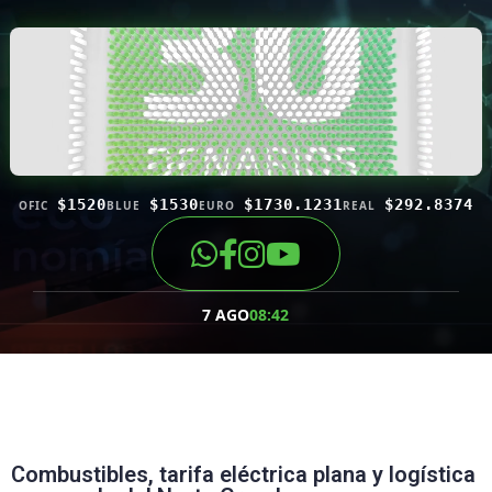
$1520
$1530
$1730.1231
$292.8374
OFIC
BLUE
EURO
REAL
7 AGO
08:42
Combustibles, tarifa eléctrica plana y logística