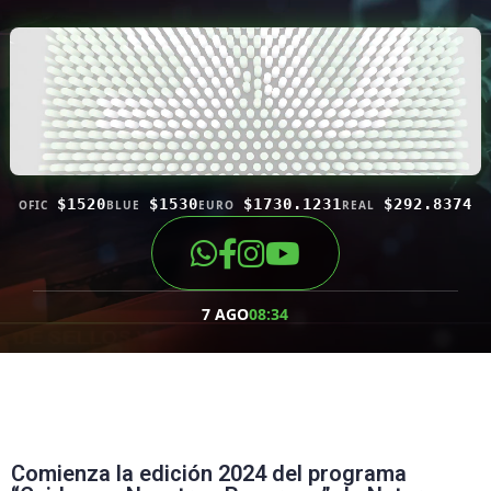
$1520
$1530
$1730.1231
$292.8374
OFIC
BLUE
EURO
REAL
7 AGO
08:34
Comienza la edición 2024 del programa