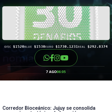
$1520
$1530
$1730.1231
$292.8374
OFIC
BLUE
EURO
REAL
7 AGO
06:05
Corredor Bioceánico: Jujuy se consolida