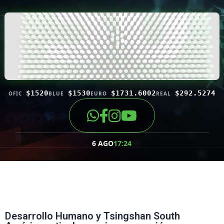
$1520
$1530
$1731.6002
$292.5274
OFIC
BLUE
EURO
REAL
6 AGO
17:24
Desarrollo Humano y Tsingshan South