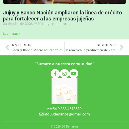
Jujuy y Banco Nación ampliaron la línea de crédito
para fortalecer a las empresas jujeñas
23 de julio de 2026
No hay comentarios
Leer más »
ANTERIOR
SIGUIENTE
Sadir y Banco Macro acuerdan créditos con tasas subsidiadas para el sector productivo
Se reactiva la producción de Zapla con nuevas inversiones y proyección de crecimiento
"Sumate a nuestra comunidad"
+54 9 388 4613639
info30denarios@gmail.com
© 2026 30 Denarios