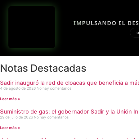
IMPULSANDO EL DES
O
Notas Destacadas
Sadir inauguró la red de cloacas que beneficia a má
4 de agosto de 2026
No hay comentarios
Leer más »
Suministro de gas: el gobernador Sadir y la Unión In
29 de julio de 2026
No hay comentarios
Leer más »