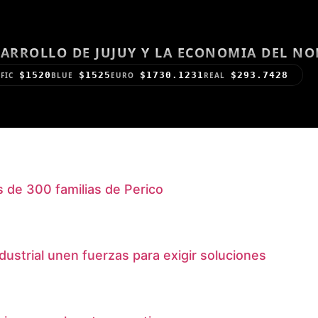
ARROLLO DE JUJUY Y LA ECONOMIA DEL N
$1520
$1525
$1730.1231
$293.7428
FIC
BLUE
EURO
REAL
s de 300 familias de Perico
dustrial unen fuerzas para exigir soluciones