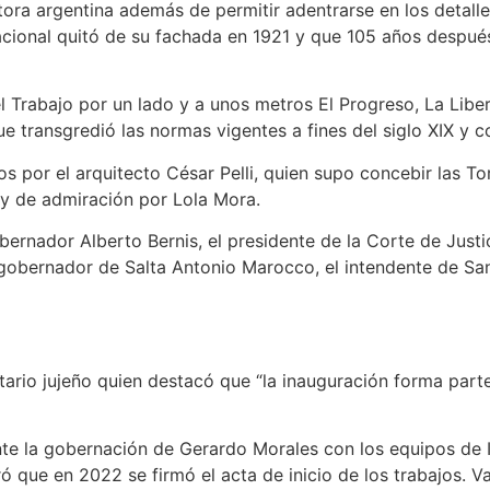
tora argentina además de permitir adentrarse en los detalle
onal quitó de su fachada en 1921 y que 105 años después 
el Trabajo por un lado y a unos metros El Progreso, La Lib
e transgredió las normas vigentes a fines del siglo XIX y c
 por el arquitecto César Pelli, quien supo concebir las To
 y de admiración por Lola Mora.
bernador Alberto Bernis, el presidente de la Corte de Just
gobernador de Salta Antonio Marocco, el intendente de San
ario jujeño quien destacó que “la inauguración forma part
te la gobernación de Gerardo Morales con los equipos de I
 que en 2022 se firmó el acta de inicio de los trabajos. Va