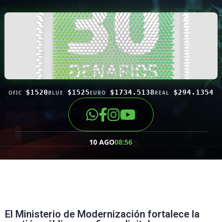
$1520
$1525
$1734.5138
$294.1354
OFIC
BLUE
EURO
REAL
10 AGO
08:56
El Ministerio de Modernización fortalece la