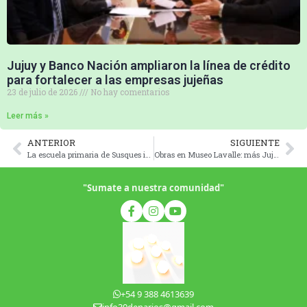
Jujuy y Banco Nación ampliaron la línea de crédito
para fortalecer a las empresas jujeñas
23 de julio de 2026
No hay comentarios
Leer más »
ANTERIOR
SIGUIENTE
La escuela primaria de Susques inauguró junto a Sales de Jujuy su propio invernadero
Obras en Museo Lavalle: más Jujuy para Jujuy y el mundo
"Sumate a nuestra comunidad"
+54 9 388 4613639