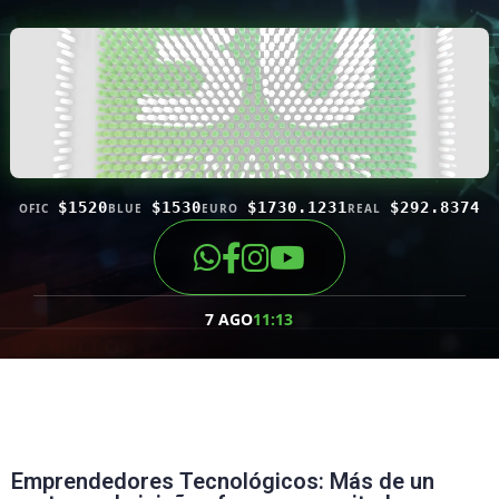
$1520
$1530
$1730.1231
$292.8374
OFIC
BLUE
EURO
REAL
7 AGO
11:13
Emprendedores Tecnológicos: Más de un