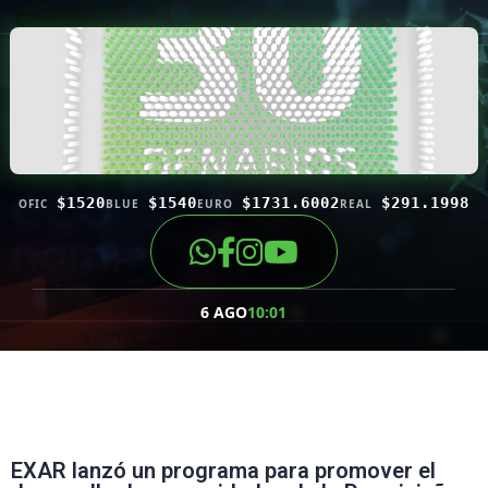
$1520
$1540
$1731.6002
$291.1998
OFIC
BLUE
EURO
REAL
6 AGO
10:01
EXAR lanzó un programa para promover el