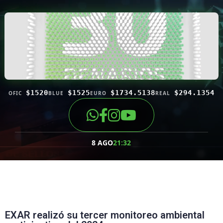
$1520
$1525
$1734.5138
$294.1354
OFIC
BLUE
EURO
REAL
8 AGO
21:32
EXAR realizó su tercer monitoreo ambiental