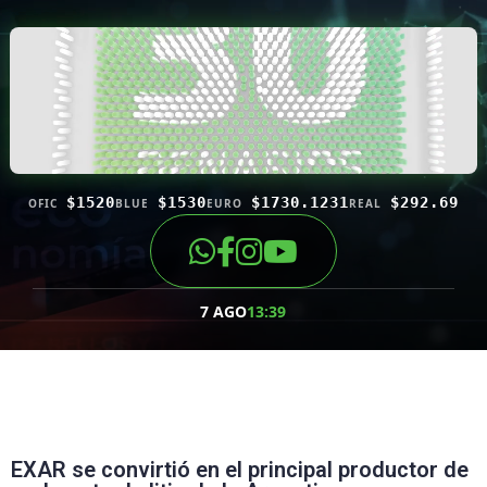
$1520
$1530
$1730.1231
$292.69
OFIC
BLUE
EURO
REAL
7 AGO
13:39
EXAR se convirtió en el principal productor de