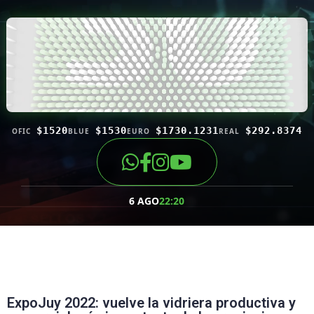
$1520
$1530
$1730.1231
$292.8374
OFIC
BLUE
EURO
REAL
6 AGO
22:20
ExpoJuy 2022: vuelve la vidriera productiva y