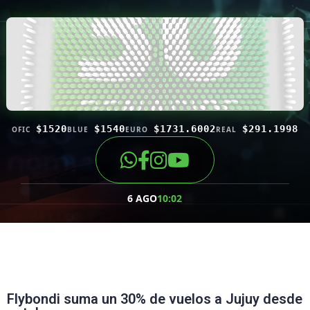
$1520
$1540
$1731.6002
$291.1998
OFIC
BLUE
EURO
REAL
6 AGO
10:02
Flybondi suma un 30% de vuelos a Jujuy desde