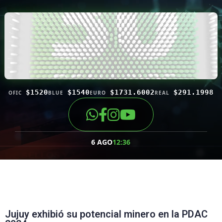
$1520
$1540
$1731.6002
$291.1998
OFIC
BLUE
EURO
REAL
6 AGO
12:36
Jujuy exhibió su potencial minero en la PDAC