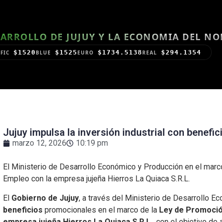
ARROLLO DE JUJUY Y LA ECONOMIA DEL N
$1520
$1525
$1734.5138
$294.1354
FIC
BLUE
EURO
REAL
Jujuy impulsa la inversión industrial con benef
marzo 12, 2026
10:19 pm
El Ministerio de Desarrollo Económico y Producción en el marc
Empleo con la empresa jujeña Hierros La Quiaca S.R.L.
El
Gobierno de Jujuy
, a través del Ministerio de Desarrollo 
beneficios
promocionales en el marco de la
Ley de Promoción
empresa jujeña Hierros La Quiaca S.R.L.
, con el objetivo de