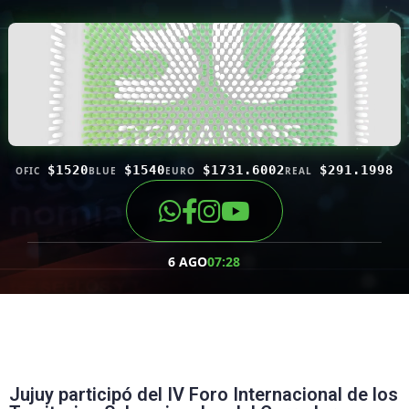
$1520
$1540
$1731.6002
$291.1998
OFIC
BLUE
EURO
REAL
6 AGO
07:28
Jujuy participó del IV Foro Internacional de los