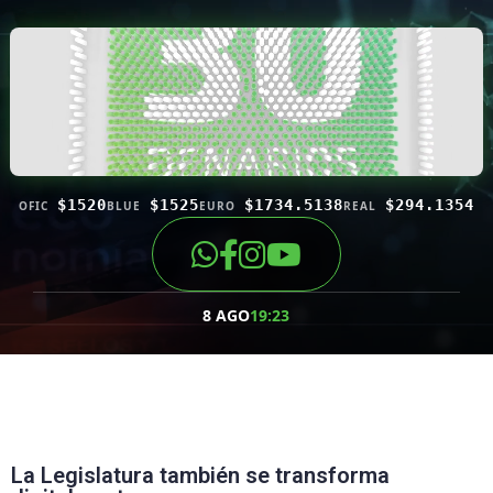
$1520
$1525
$1734.5138
$294.1354
OFIC
BLUE
EURO
REAL
8 AGO
19:23
La Legislatura también se transforma