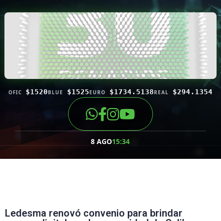
$1520
$1525
$1734.5138
$294.1354
OFIC
BLUE
EURO
REAL
8 AGO
15:34
Ledesma renovó convenio para brindar