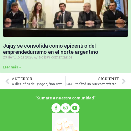
Jujuy se consolida como epicentro del
emprendedurismo en el norte argentino
23 de julio de 2026
No hay comentarios
Leer más »
ANTERIOR
SIGUIENTE
A diez años de Qhapaq Ñan como Patrimonio Mundial: el Gobernador recibió a la comitiva del Sistema Vial Andino
EXAR realizó un nuevo monitoreo ambiental participativo
"Sumate a nuestra comunidad"