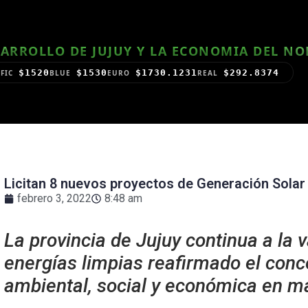
ARROLLO DE JUJUY Y LA ECONOMIA DEL N
$1520
$1530
$1730.1231
$292.8374
FIC
BLUE
EURO
REAL
Licitan 8 nuevos proyectos de Generación Solar D
febrero 3, 2022
8:48 am
La provincia de Jujuy continua a la 
energías limpias reafirmado el conc
ambiental, social y económica en m