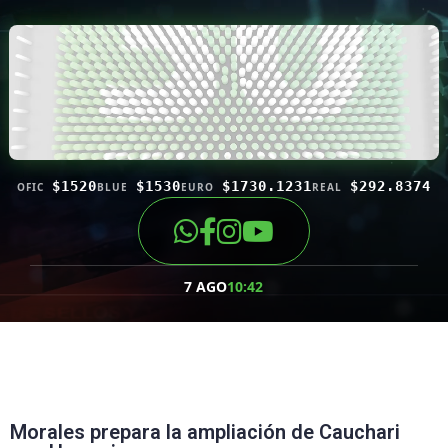
$1520
$1530
$1730.1231
$292.8374
OFIC
BLUE
EURO
REAL
7 AGO
10:42
Morales prepara la ampliación de Cauchari