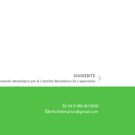
SIGUIENTE
reunión estratégica por el Corredor Bioceánico de Capricornio
+54 9 388 4613639
info30denarios@gmail.com