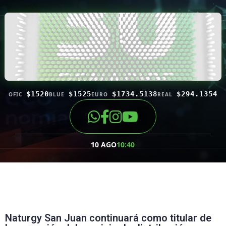
$1520
$1525
$1734.5138
$294.1354
OFIC
BLUE
EURO
REAL
10 AGO
10:40
Naturgy San Juan continuará como titular de