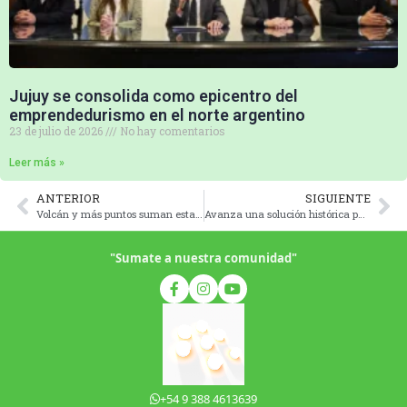
Jujuy se consolida como epicentro del
emprendedurismo en el norte argentino
23 de julio de 2026
No hay comentarios
Leer más »
ANTERIOR
SIGUIENTE
Volcán y más puntos suman estaciones meteorológicas para el monitoreo climático en Jujuy
Avanza una solución histórica para los Valles: presentaron los proyectos ejecutivos de los canales colectores
"Sumate a nuestra comunidad"
+54 9 388 4613639