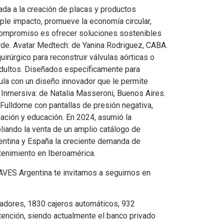
ada a la creación de placas y productos
iple impacto, promueve la economía circular,
 compromiso es ofrecer soluciones sostenibles
rde. Avatar Medtech: de Yanina Rodriguez, CABA.
rúrgico para reconstruir válvulas aórticas o
adultos. Diseñados específicamente para
ula con un diseño innovador que le permite
Inmersiva: de Natalia Masseroni, Buenos Aires.
Fulldome con pantallas de presión negativa,
ación y educación. En 2024, asumió la
liando la venta de un amplio catálogo de
entina y España la creciente demanda de
tenimiento en Iberoamérica.
VES Argentina te invitamos a seguirnos en
adores, 1830 cajeros automáticos, 932
tención, siendo actualmente el banco privado