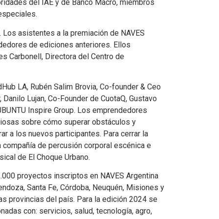
toridades del IAE y de Banco Macro, miembros
 especiales.
. Los asistentes a la premiación de NAVES
edores de ediciones anteriores. Ellos
es Carbonell, Directora del Centro de
dHub LA, Rubén Salim Brovia, Co-founder & Ceo
, Danilo Lujan, Co-Founder de CuotaQ, Gustavo
e UBUNTU Inspire Group. Los emprendedores
aliosas sobre cómo superar obstáculos y
r a los nuevos participantes. Para cerrar la
 compañía de percusión corporal escénica e
usical de El Choque Urbano.
3.000 proyectos inscriptos en NAVES Argentina
Mendoza, Santa Fe, Córdoba, Neuquén, Misiones y
las provincias del país. Para la edición 2024 se
onadas con: servicios, salud, tecnología, agro,