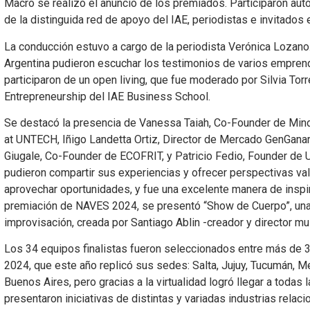
Macro se realizó el anuncio de los premiados. Participaron au
de la distinguida red de apoyo del IAE, periodistas e invitados
La conducción estuvo a cargo de la periodista Verónica Lozano
Argentina pudieron escuchar los testimonios de varios emprend
participaron de un open living, que fue moderado por Silvia Torr
Entrepreneurship del IAE Business School.
Se destacó la presencia de Vanessa Taiah, Co-Founder de Min
at UNTECH, Iñigo Landetta Ortiz, Director de Mercado GenGanar
Giugale, Co-Founder de ECOFRIT, y Patricio Fedio, Founder d
pudieron compartir sus experiencias y ofrecer perspectivas v
aprovechar oportunidades, y fue una excelente manera de inspira
premiación de NAVES 2024, se presentó “Show de Cuerpo”, una
improvisación, creada por Santiago Ablin -creador y director m
Los 34 equipos finalistas fueron seleccionados entre más de 
2024, que este año replicó sus sedes: Salta, Jujuy, Tucumán, 
Buenos Aires, pero gracias a la virtualidad logró llegar a todas 
presentaron iniciativas de distintas y variadas industrias relaci