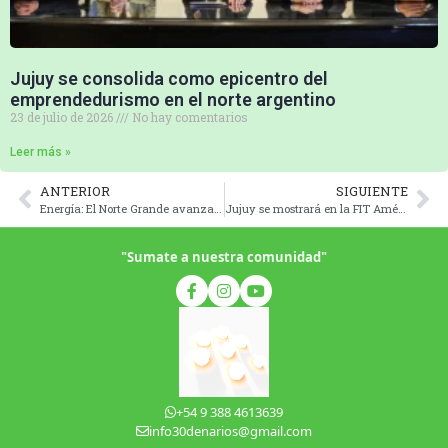
Jujuy se consolida como epicentro del
emprendedurismo en el norte argentino
23 de julio de 2026
No hay comentarios
Leer más »
ANTERIOR
SIGUIENTE
Energía: El Norte Grande avanza hacia el desarrollo de centrales solares
Jujuy se mostrará en la FIT América Latina
"Sumate a nuestra comunidad"
+54 9 388 4613639
info30denarios@gmail.com