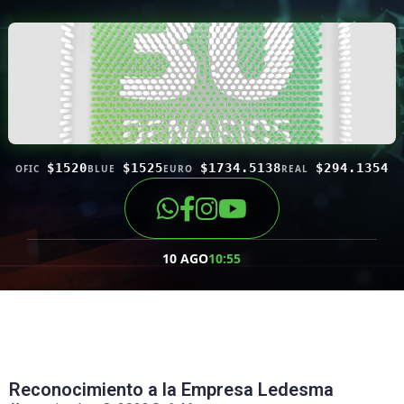
$1520
$1525
$1734.5138
$294.1354
OFIC
BLUE
EURO
REAL
10 AGO
10:55
Reconocimiento a la Empresa Ledesma