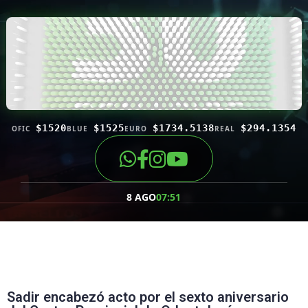
$1520
$1525
$1734.5138
$294.1354
OFIC
BLUE
EURO
REAL
8 AGO
07:51
Sadir encabezó acto por el sexto aniversario