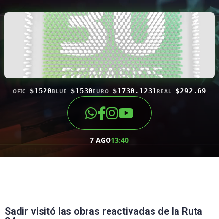
$1520
$1530
$1730.1231
$292.69
OFIC
BLUE
EURO
REAL
7 AGO
13:40
Sadir visitó las obras reactivadas de la Ruta