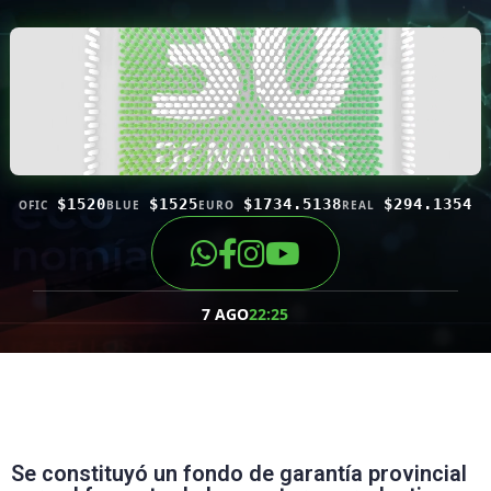
$1520
$1525
$1734.5138
$294.1354
OFIC
BLUE
EURO
REAL
7 AGO
22:25
Se constituyó un fondo de garantía provincial