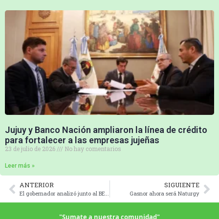
Jujuy y Banco Nación ampliaron la línea de crédito
para fortalecer a las empresas jujeñas
23 de julio de 2026
No hay comentarios
Leer más »
ANTERIOR
SIGUIENTE
El gobernador analizó junto al BEI y la Unión Europea, los avances del Programa GIRSU
Gasnor ahora será Naturgy
"Sumate a nuestra comunidad"