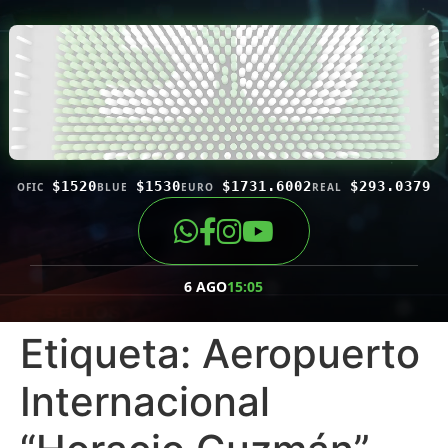
$1520
$1530
$1731.6002
$293.0379
OFIC
BLUE
EURO
REAL
6 AGO
15:05
Etiqueta:
Aeropuerto
Internacional