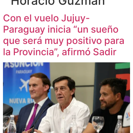
“Horacio Guzmán”
Con el vuelo Jujuy-
Paraguay inicia “un sueño
que será muy positivo para
la Provincia”, afirmó Sadir