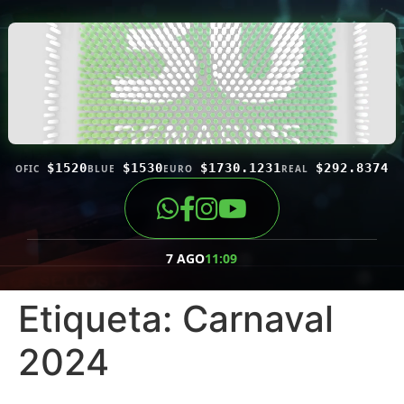
$1520
$1530
$1730.1231
$292.8374
OFIC
BLUE
EURO
REAL
7 AGO
11:09
Etiqueta:
Carnaval
2024