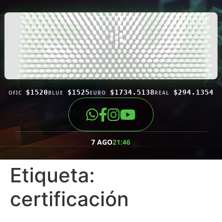
$1520
$1525
$1734.5138
$294.1354
OFIC
BLUE
EURO
REAL
7 AGO
21:46
Etiqueta:
certificación