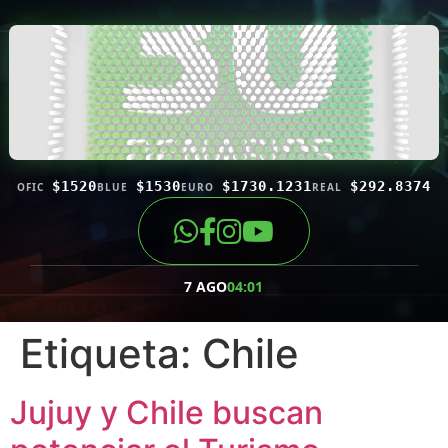
$1520
$1530
$1730.1231
$292.8374
OFIC
BLUE
EURO
REAL
7 AGO
04:01
Etiqueta:
Chile
Jujuy y Chile buscan