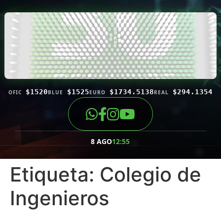
$1520
$1525
$1734.5138
$294.1354
OFIC
BLUE
EURO
REAL
8 AGO
12:55
Etiqueta:
Colegio de
Ingenieros