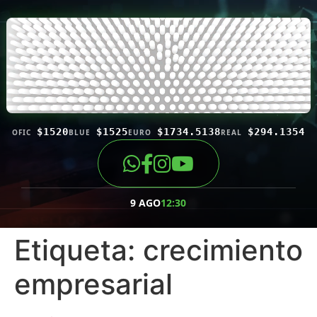
$1520
$1525
$1734.5138
$294.1354
OFIC
BLUE
EURO
REAL
9 AGO
12:30
Etiqueta:
crecimiento
empresarial