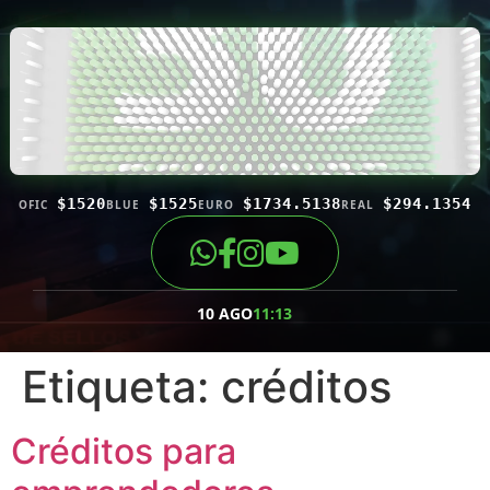
$1520
$1525
$1734.5138
$294.1354
OFIC
BLUE
EURO
REAL
10 AGO
11:13
Etiqueta:
créditos
Créditos para