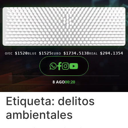
$1520
$1525
$1734.5138
$294.1354
OFIC
BLUE
EURO
REAL
8 AGO
00:20
Etiqueta:
delitos
ambientales