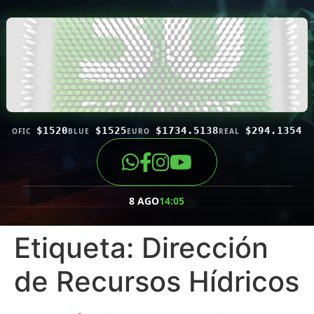
$1520
$1525
$1734.5138
$294.1354
OFIC
BLUE
EURO
REAL
8 AGO
14:05
Etiqueta:
Dirección
de Recursos Hídricos