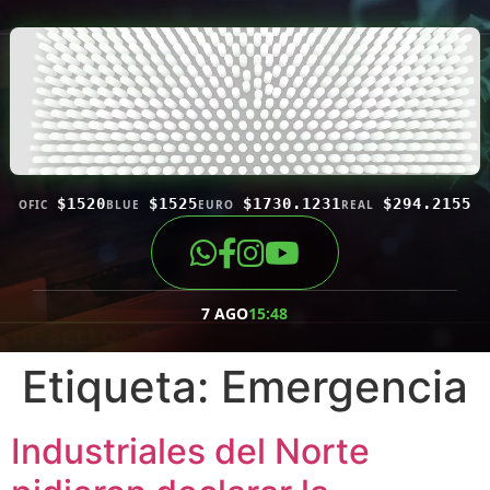
$1520
$1525
$1730.1231
$294.2155
OFIC
BLUE
EURO
REAL
7 AGO
15:48
Etiqueta:
Emergencia
Industriales del Norte