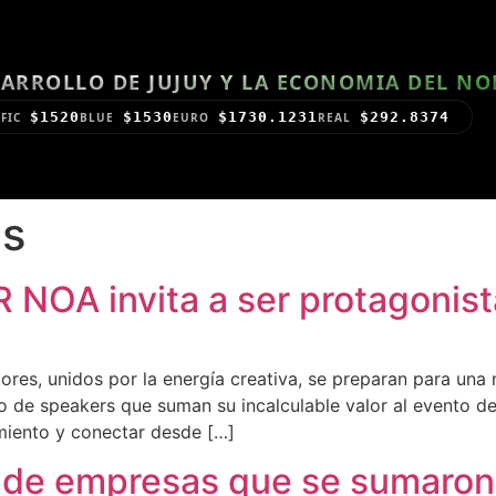
ARROLLO DE JUJUY Y LA ECONOMIA DEL N
$1520
$1530
$1730.1231
$292.8374
FIC
BLUE
EURO
REAL
s
NOA invita a ser protagonist
res, unidos por la energía creativa, se preparan para u
o de speakers que suman su incalculable valor al evento de
miento y conectar desde […]
o de empresas que se sumaron