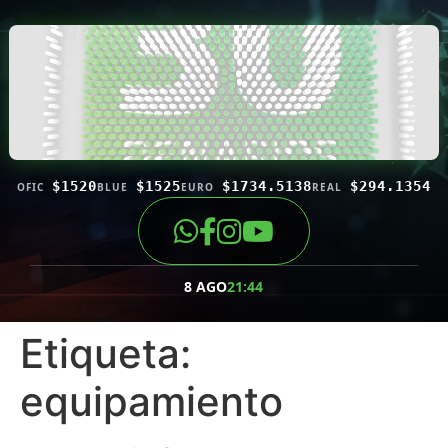
$1520
$1525
$1734.5138
$294.1354
OFIC
BLUE
EURO
REAL
8 AGO
21:44
Etiqueta:
equipamiento