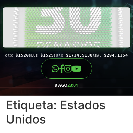
$1520
$1525
$1734.5138
$294.1354
OFIC
BLUE
EURO
REAL
8 AGO
23:01
Etiqueta:
Estados
Unidos