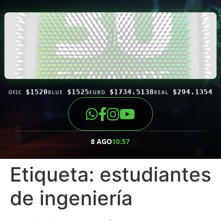
$1520
$1525
$1734.5138
$294.1354
OFIC
BLUE
EURO
REAL
8 AGO
10:57
Etiqueta:
estudiantes
de ingeniería